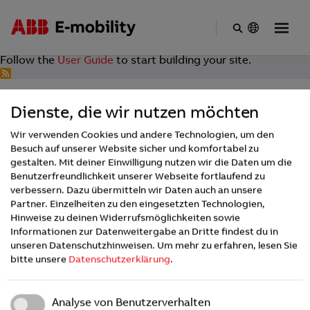
Skip
No front page content has been created yet.
to
Follow the
User Guide
to start building your site.
main
content
Dienste, die wir nutzen möchten
Wir verwenden Cookies und andere Technologien, um den
Besuch auf unserer Website sicher und komfortabel zu
gestalten. Mit deiner Einwilligung nutzen wir die Daten um die
Benutzerfreundlichkeit unserer Webseite fortlaufend zu
verbessern. Dazu übermitteln wir Daten auch an unsere
Footer
INDUSTRIES
Partner. Einzelheiten zu den eingesetzten Technologien,
Hinweise zu deinen Widerrufsmöglichkeiten sowie
Informationen zur Datenweitergabe an Dritte findest du in
unseren Datenschutzhinweisen.
Um mehr zu erfahren, lesen Sie
COMPANY
bitte unsere
Datenschutzerklärung
.
About us
Analyse von Benutzerverhalten
STAY CONNECTED