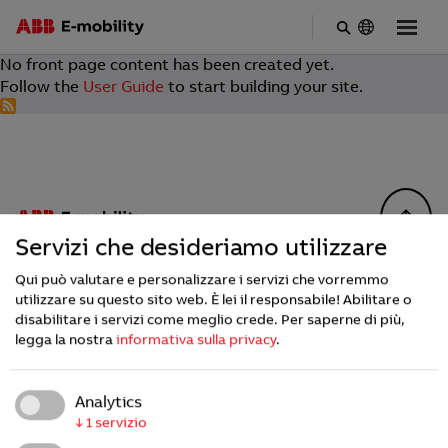
Skip
No front page content has been created yet.
to
Follow the
User Guide
to start building your site.
main
content
Servizi che desideriamo utilizzare
Qui può valutare e personalizzare i servizi che vorremmo
Footer
INDUSTRIES
utilizzare su questo sito web. È lei il responsabile! Abilitare o
disabilitare i servizi come meglio crede.
Per saperne di più,
Public Charging
legga la nostra
informativa sulla privacy
.
Public Transit
Transport & Logistics
Retail & Destination
Analytics
↓
1
servizio
COMPANY