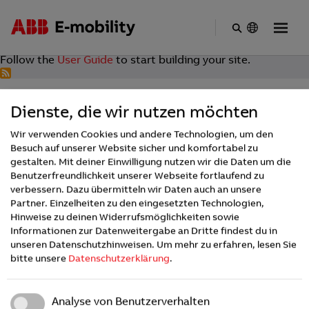
Skip
No front page content has been created yet.
to
Follow the
User Guide
to start building your site.
main
content
Dienste, die wir nutzen möchten
Wir verwenden Cookies und andere Technologien, um den
Besuch auf unserer Website sicher und komfortabel zu
gestalten. Mit deiner Einwilligung nutzen wir die Daten um die
Benutzerfreundlichkeit unserer Webseite fortlaufend zu
verbessern. Dazu übermitteln wir Daten auch an unsere
Footer
INDUSTRIES
Partner. Einzelheiten zu den eingesetzten Technologien,
Hinweise zu deinen Widerrufsmöglichkeiten sowie
Informationen zur Datenweitergabe an Dritte findest du in
unseren Datenschutzhinweisen.
Um mehr zu erfahren, lesen Sie
COMPANY
bitte unsere
Datenschutzerklärung
.
About us
Analyse von Benutzerverhalten
STAY CONNECTED