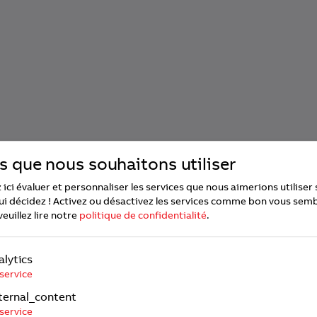
s que nous souhaitons utiliser
ici évaluer et personnaliser les services que nous aimerions utiliser s
ui décidez ! Activez ou désactivez les services comme bon vous semb
veuillez lire notre
politique de confidentialité
.
alytics
service
ternal_content
service