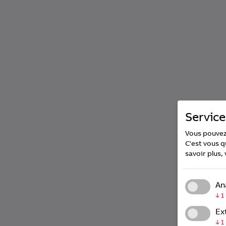
Service
Vous pouvez 
C'est vous q
savoir plus, 
An
↓
1
Ex
↓
1